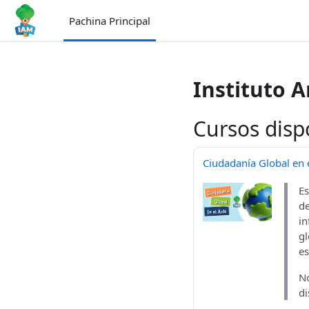
Blincar ta lo conteniu principal
Pachina Principal
Instituto 
Cursos disp
Ciudadanía Global en e
Es
de
in
gl
es
No
di