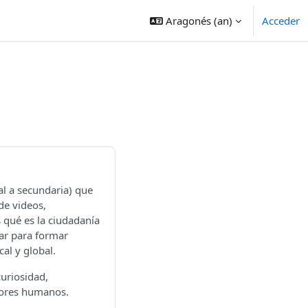
Aragonés ‎(an)‎
Acceder
al a secundaria) que
de videos,
s qué es la ciudadanía
zar para formar
al y global.
uriosidad,
lores humanos.