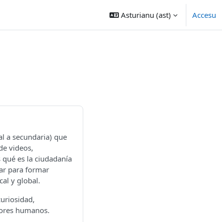
Asturianu ‎(ast)‎
Accesu
al a secundaria) que
de videos,
s qué es la ciudadanía
zar para formar
al y global.
uriosidad,
lores humanos.