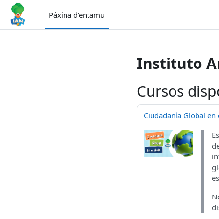
Dir al conteníu principal
Páxina d'entamu
Instituto 
Cursos disp
Ciudadanía Global en e
Es
de
in
gl
es
No
di