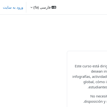
فارسی ‎(fa)‎
ورود به سایت
Este curso está dir
desean in
infografías, activida
global, cómo i
estudiantes
No necesi
disposición y