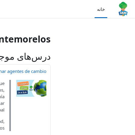
رش به محتوای اصلی
خانه
ontemorelos
درس‌های موج
rmar agentes de cambio
que
os,
nía
mar
al.
ad,
os.