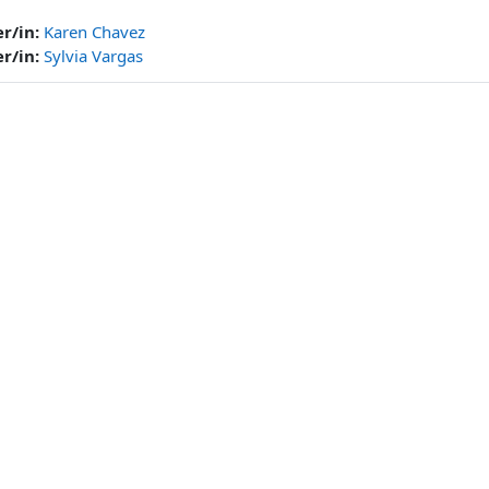
er/in:
Karen Chavez
er/in:
Sylvia Vargas