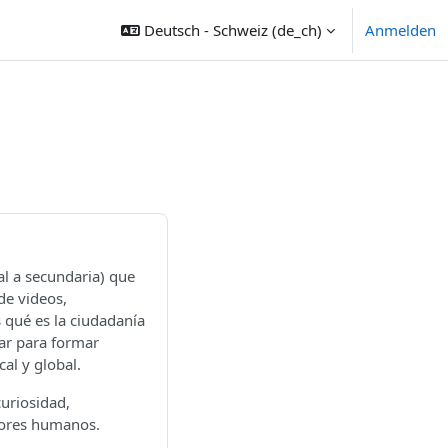
Deutsch - Schweiz ‎(de_ch)‎
Anmelden
al a secundaria) que
de videos,
s qué es la ciudadanía
zar para formar
al y global.
uriosidad,
lores humanos.