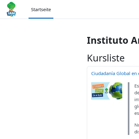
Zum Hauptinhalt
Startseite
Instituto 
Kursliste
Ciudadanía Global en e
Es
de
in
gl
es
No
di