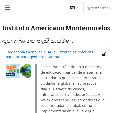
ප්‍රධාන අන්තර්ගතයට යන්න
ඇතුලත් වන්න
Side panel
Instituto Americano Montemorelos
දැන් ලබා ගත හැකි පාඨමාලා
Ciudadanía Global en el Aula: Estrategias prácticas
para formar agentes de cambio
Este curso está dirigido a docentes
de educación básica (de maternal a
secundaria) que desean integrar la
ciudadanía global en su práctica
diaria. A través de videos,
infografías, actividades prácticas y
reflexiones sencillas, aprenderás qué
es la ciudadanía global, cómo
implementarla en el aula y qué