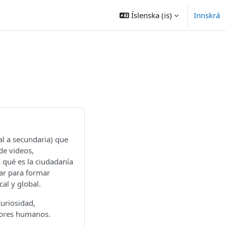
Íslenska ‎(is)‎
Innskrá
al a secundaria) que
de videos,
s qué es la ciudadanía
zar para formar
al y global.
uriosidad,
lores humanos.