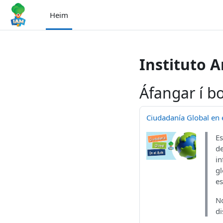
Farðu á aðalefni
Heim
Instituto 
Áfangar í b
Ciudadanía Global en e
Es
de
in
gl
es
No
di