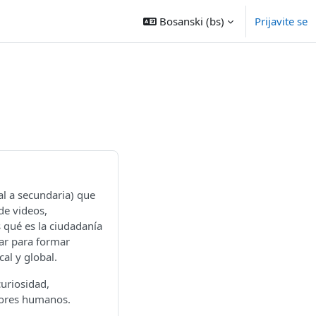
Bosanski ‎(bs)‎
Prijavite se
al a secundaria) que
de videos,
s qué es la ciudadanía
zar para formar
al y global.
uriosidad,
lores humanos.