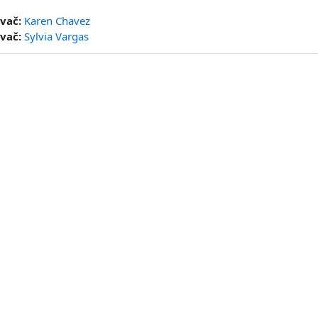
vač:
Karen Chavez
vač:
Sylvia Vargas