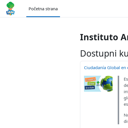
Idi na glavni sadržaj
Početna strana
Instituto 
Dostupni ku
Ciudadanía Global en e
Es
de
in
gl
es
No
di