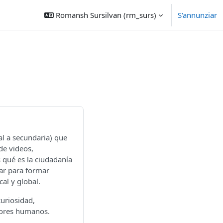
Romansh Sursilvan ‎(rm_surs)‎
S'annunziar
al a secundaria) que
de videos,
s qué es la ciudadanía
zar para formar
al y global.
uriosidad,
lores humanos.