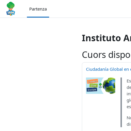
Surseglir tiel cuntegn da basa
Partenza
Instituto 
Cuors dispo
Ciudadanía Global en e
Es
de
in
gl
es
No
di