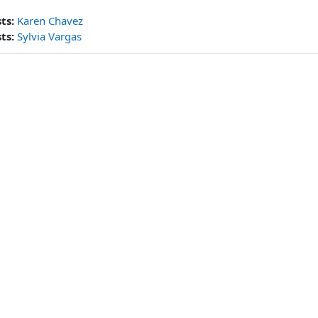
sts:
Karen Chavez
sts:
Sylvia Vargas