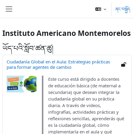
དོན་ཚན་ངོ་མ་ལུ་ གོམ་འགྱོ།
ནང་བསྐྱོད
པེ་ནཱལ་ཟུར་ཕྱོགས་
Instituto Americano Montemorelos
ཡོད་པའི་སློབ་ཚན་ཚུ།
Ciudadanía Global en el Aula: Estrategias prácticas
para formar agentes de cambio
Este curso está dirigido a docentes
de educación básica (de maternal a
secundaria) que desean integrar la
ciudadanía global en su práctica
diaria. A través de videos,
infografías, actividades prácticas y
reflexiones sencillas, aprenderás qué
es la ciudadanía global, cómo
implementarla en el aula y qué