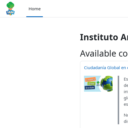
Skip to main content
Home
Instituto 
Available c
Ciudadanía Global en e
Es
de
in
gl
es
No
di