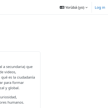
Yorùbá ‎(yo)‎
Log in
al a secundaria) que
de videos,
s qué es la ciudadanía
zar para formar
al y global.
uriosidad,
lores humanos.