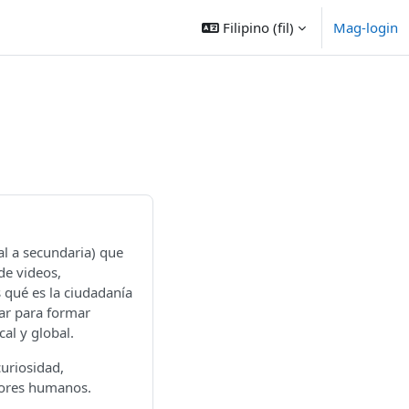
Filipino ‎(fil)‎
Mag-login
al a secundaria) que
de videos,
s qué es la ciudadanía
zar para formar
al y global.
uriosidad,
lores humanos.