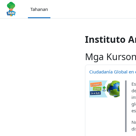
Lumaktaw patungo sa pangunahing nilalaman
Tahanan
Instituto 
Mga Kurson
Ciudadanía Global en e
Es
de
in
gl
es
No
di