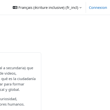
Français (écriture inclusive) ‎(fr_incl)‎
Connexion
al a secundaria) que
de videos,
s qué es la ciudadanía
zar para formar
al y global.
uriosidad,
lores humanos.