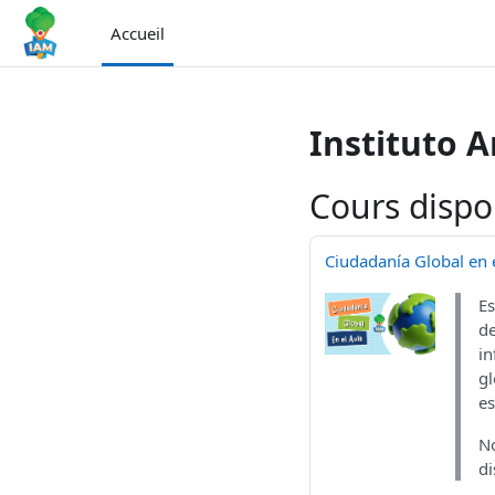
Passer au contenu principal
Accueil
Instituto 
Cours dispo
Ciudadanía Global en e
Es
de
in
gl
es
No
di