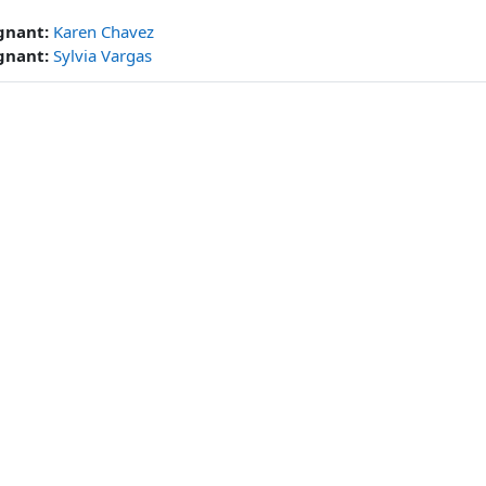
gnant:
Karen Chavez
gnant:
Sylvia Vargas