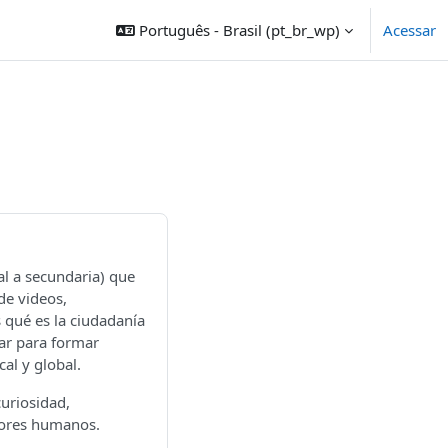
Português - Brasil ‎(pt_br_wp)‎
Acessar
al a secundaria) que
de videos,
s qué es la ciudadanía
zar para formar
al y global.
uriosidad,
lores humanos.