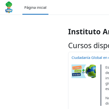
Ir para o conteúdo principal
Página inicial
Instituto 
Cursos disp
Ciudadanía Global en e
Es
de
in
gl
es
No
di