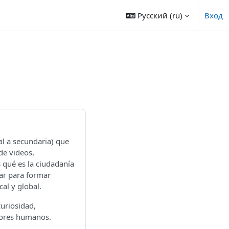
Русский ‎(ru)‎
Вход
al a secundaria) que
de videos,
s qué es la ciudadanía
zar para formar
al y global.
uriosidad,
lores humanos.