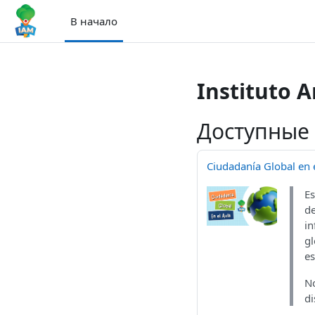
Перейти к основному содержанию
В начало
Instituto 
Доступные
Ciudadanía Global en e
Es
de
in
gl
es
No
di